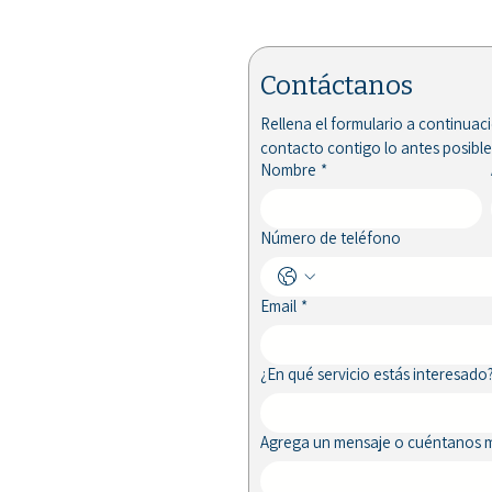
Contáctanos
Rellena el formulario a continuac
contacto contigo lo antes posible
Nombre
*
STM Ltda. colabora con la
Corporación del Deporte de
Número de teléfono
Quintero en mantención de
tapetes deportivos
Email
*
¿En qué servicio estás interesado
Agrega un mensaje o cuéntanos m