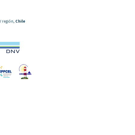
V región,
Chile
o Comercial en Chile:
es, aplicaciones y por
exigir certificación