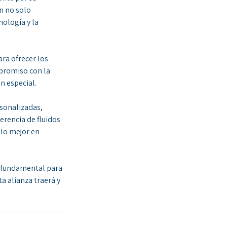
n no solo 
ología y la 
ra ofrecer los 
promiso con la 
n especial.
sonalizadas, 
rencia de fluidos 
lo mejor en 
o fundamental para 
 alianza traerá y 