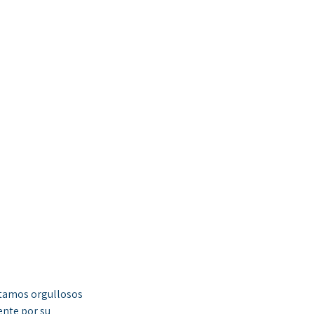
stamos orgullosos 
nte por su 