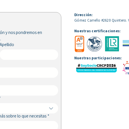
Dirección
:
Gómez Carreño #2620 Quintero. 
Nuestras certificaciones:
ión y nos pondremos en 
.
Apellido
STM y OMIL Quintero y
Buce
Nuestras participaciones:
Puchuncaví desarrollan
qué 
taller para fortalecer el
qué 
trabajo en equipo y el clima
laboral
?
ás sobre lo que necesitas
*