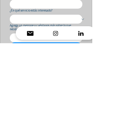
¿En qué servicio estás interesado?
Agrega un mensaje o cuéntanos más sobre lo que
necesitas
*
Enviar solicitud
Dirección
:
Gómez Carreño #2620 Quintero. V región,
Chile
Nuestras certificaciones:
Nuestras participaciones: