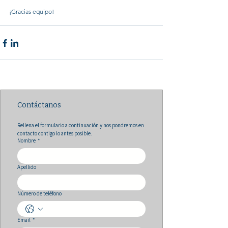
¡Gracias equipo!
Contáctanos
Rellena el formulario a continuación y nos pondremos en 
contacto contigo lo antes posible.
Nombre
*
Apellido
Número de teléfono
Email
*