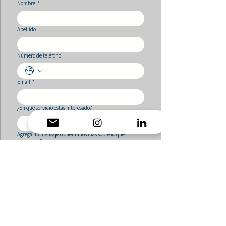
Nombre
*
Apellido
Número de teléfono
Email
*
¿En qué servicio estás interesado?
Agrega un mensaje o cuéntanos más sobre lo que
necesitas
*
Enviar solicitud
Dirección
:
Gómez Carreño #2620 Quintero. V región,