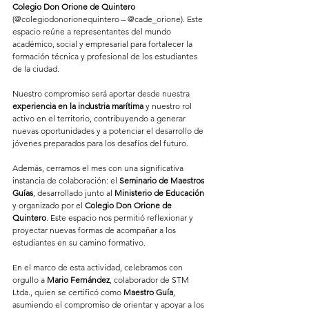
Colegio Don Orione de Quintero
(@colegiodonorionequintero – @cade_orione). Este 
espacio reúne a representantes del mundo 
académico, social y empresarial para fortalecer la 
formación técnica y profesional de los estudiantes 
de la ciudad.
Nuestro compromiso será aportar desde nuestra 
experiencia en la industria marítima
 y nuestro rol 
activo en el territorio, contribuyendo a generar 
nuevas oportunidades y a potenciar el desarrollo de 
jóvenes preparados para los desafíos del futuro.
Además, cerramos el mes con una significativa 
instancia de colaboración: el 
Seminario de Maestros 
Guías
, desarrollado junto al 
Ministerio de Educación
y organizado por el 
Colegio Don Orione de 
Quintero
. Este espacio nos permitió reflexionar y 
proyectar nuevas formas de acompañar a los 
estudiantes en su camino formativo.
En el marco de esta actividad, celebramos con 
orgullo a 
Mario Fernández
, colaborador de STM 
Ltda., quien se certificó como 
Maestro Guía
, 
asumiendo el compromiso de orientar y apoyar a los 