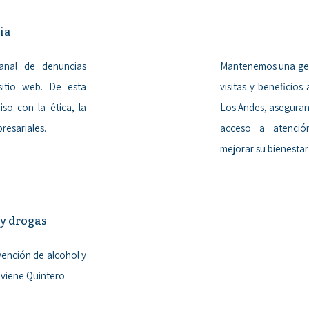
cia
nal de denuncias
Mantenemos una gest
sitio web. De esta
visitas y beneficio
o con la ética, la
Los Andes, asegura
presariales.
acceso a atenció
mejorar su bienestar 
 y drogas
vención de alcohol y
viene Quintero.