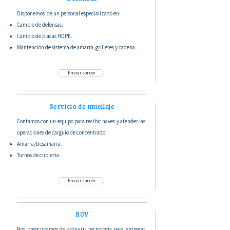
Disponemos de un personal especializado en:
Cambio de defensas.
Cambio de placas HDPE.
Mantención de sistema de amarra, grilletes y cadena.
Enviar correo
Servicio de muellaje
Contamos con un equipo para recibir naves y atender las
operaciones de carguío de concentrado:
Amarra/Desamarra.
Turnos de cubierta .
Enviar correo
ROV
Nos preocupamos de adquirir tecnología para entregar