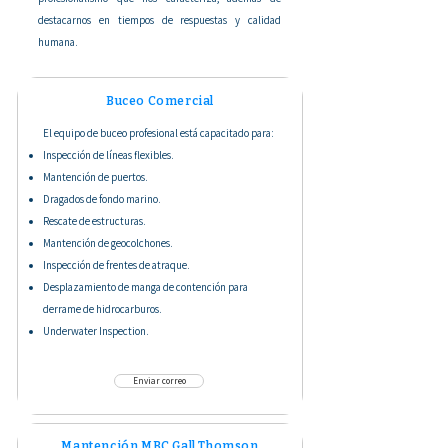
destacarnos en tiempos de respuestas y calidad
humana.
Buceo Comercial
El equipo de buceo profesional está capacitado para:
Inspección de líneas flexibles.
Mantención de puertos.
Dragados de fondo marino.
Rescate de estructuras.
Mantención de geocolchones.
Inspección de frentes de atraque.
Desplazamiento de manga de contención para
derrame de hidrocarburos.
Underwater Inspection.
Enviar correo
Mantención MBC Gall Thomson