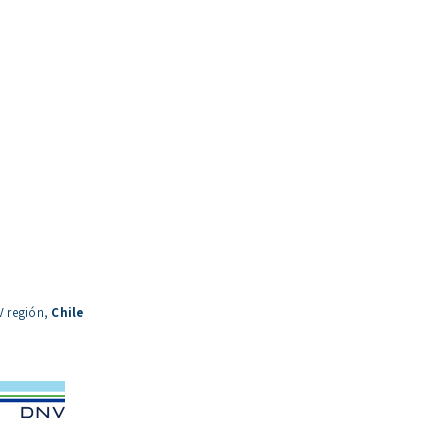
V región,
Chile
o Comercial en Chile: