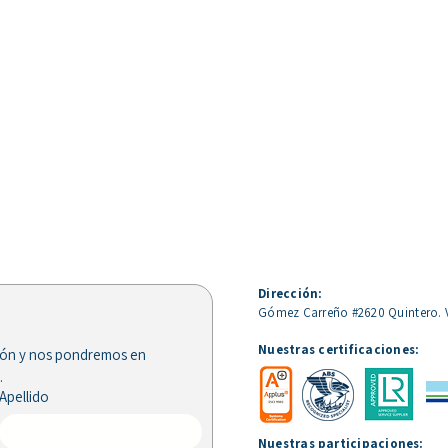
Dirección
:
Gómez Carreño #2620 Quintero. 
Nuestras certificaciones:
ión y nos pondremos en 
.
Apellido
STM y OMIL Quintero y
Buce
Nuestras participaciones: