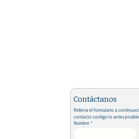
Contáctanos
Rellena el formulario a continuac
contacto contigo lo antes posible
Nombre
*
STM Ltda. colabora con la